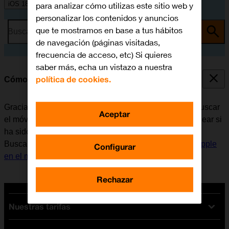
iOS 18
para analizar cómo utilizas este sitio web y
personalizar los contenidos y anuncios
que te mostramos en base a tus hábitos
Busca por problema o tema
de navegación (páginas visitadas,
frecuencia de acceso, etc) Si quieres
saber más, echa un vistazo a nuestra
política de cookies.
Cómo seleccionar los ajustes de Buscar mi iPhone
Gracias a la función de Buscar mi iPhone es posible buscar
Aceptar
el móvil en caso de pérdida, o también se puede bloquear si
ha sido robado. Para poder seleccionar los ajustes de
Buscar mi iPhone, es necesario
activar la Cuenta de Apple
Configurar
en el móvil
.
Rechazar
Nuestras tarifas