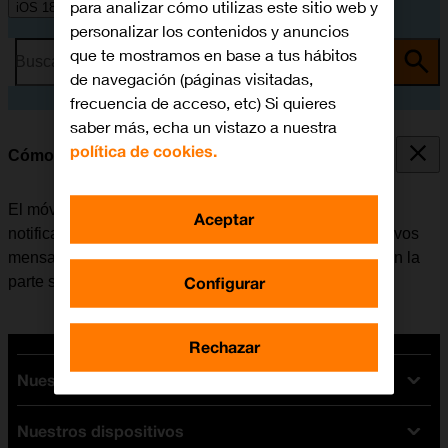
para analizar cómo utilizas este sitio web y
iOS 18
personalizar los contenidos y anuncios
que te mostramos en base a tus hábitos
Busca por problema o tema
de navegación (páginas visitadas,
frecuencia de acceso, etc) Si quieres
saber más, echa un vistazo a nuestra
política de cookies.
Cómo utilizar las notificaciones
El móvil se puede configurar para que muestre las
Aceptar
notificaciones de, por ejemplo, llamadas perdidas, nuevos
mensajes y citas de calendario en la barra de estado en la
Configurar
parte superior de la pantalla.
Rechazar
Nuestras tarifas
Nuestros dispositivos
Tarifas Orange