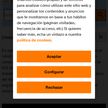
iOS 18
para analizar cómo utilizas este sitio web y
personalizar los contenidos y anuncios
Busca por problema o tema
que te mostramos en base a tus hábitos
de navegación (páginas visitadas,
frecuencia de acceso, etc) Si quieres
saber más, echa un vistazo a nuestra
Cómo transferir la eSIM
política de cookies.
Es posible transferir el plan de la eSIM del móvil antiguo al
Aceptar
móvil nuevo. Tener en cuenta que tanto el móvil antiguo
como el nuevo deben estar actualizados con la versión de
iOS más reciente y estar conectados a una red Wi-Fi.
Configurar
Además, el móvil antiguo tiene que estar encendido y cerca
del móvil nuevo, debe tener configurado un código de
seguridad, pero estar desbloqueado y el Bluetooth debe
Rechazar
estar activado.