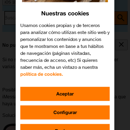
iOS 18
Nuestras cookies
Busca por problema o tema
Usamos cookies propias y de terceros
para analizar cómo utilizas este sitio web y
personalizar los contenidos y anuncios
No puedo enviar ni recibir iMessages
que te mostramos en base a tus hábitos
de navegación (páginas visitadas,
frecuencia de acceso, etc) Si quieres
Si no se puede enviar ni recibir iMessages, puede haber
saber más, echa un vistazo a nuestra
varias causas posibles al problema.
política de cookies.
Posible causa 3 de 4:
Si surgen problemas al enviar
Aceptar
iMessages a un número determinado, se puede deber a que
haya un fallo en el dispositivo del destinatario.
Configurar
Solución:
Intentar enviar un iMessage a otro número.