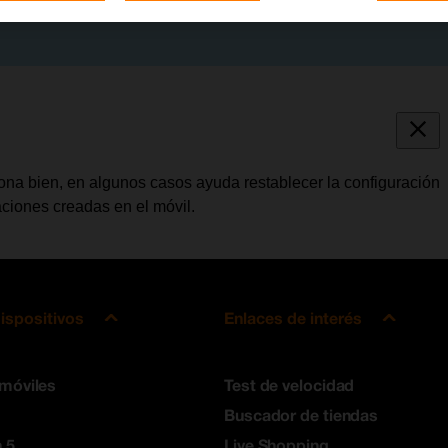
ona bien, en algunos casos ayuda restablecer la configuración
ciones creadas en el móvil.
ispositivos
Enlaces de interés
 móviles
Test de velocidad
Buscador de tiendas
 5
Live Shopping