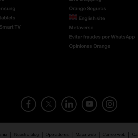
amsung
Orange Seguros
tablets
English site
 Smart TV
Metaverso
Evitar fraudes por WhatsApp
Opiniones Orange
añía
Nuestro blog
Operadores
Mapa web
Correo web
Ca