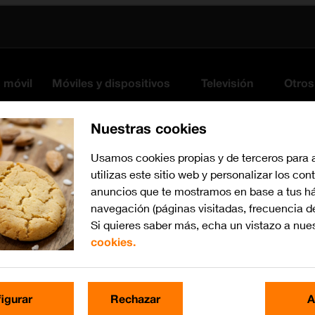
s móvil
Móviles y dispositivos
Televisión
Otros
Nuestras cookies
Usamos cookies propias y de terceros para 
utilizas este sitio web y personalizar los con
anuncios que te mostramos en base a tus há
navegación (páginas visitadas, frecuencia d
Si quieres saber más, echa un vistazo a nue
cookies.
iOS 26
Busca por problema o te
igurar
Rechazar
A