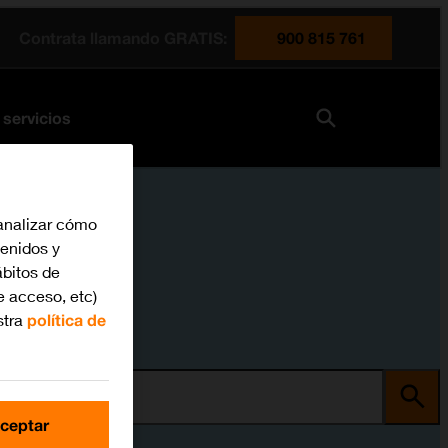
Contrata llamando GRATIS:
900 815 761
 servicios
analizar cómo
tenidos y
bitos de
e acceso, etc)
stra
política de
ma
ceptar