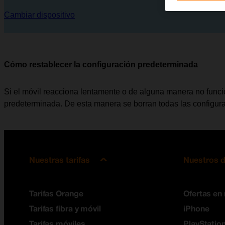
Cambiar dispositivo
Cómo restablecer la configuración predeterminada
Si el móvil reacciona lentamente o de alguna manera no funci
predeterminada. De esta manera se borran todas las configura
Nuestras tarifas
Nuestros d
Tarifas Orange
Ofertas en
Tarifas fibra y móvil
iPhone
Tarifas móviles
PlayStation