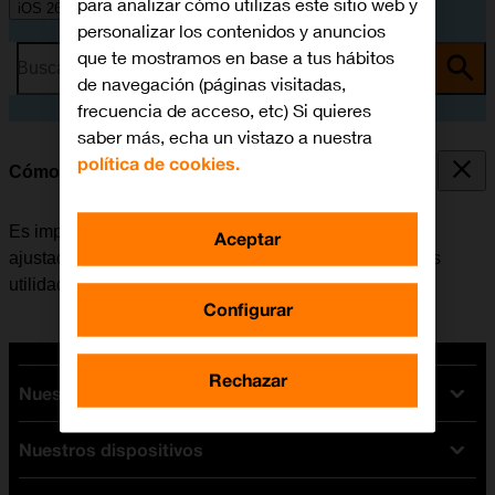
para analizar cómo utilizas este sitio web y
iOS 26
personalizar los contenidos y anuncios
que te mostramos en base a tus hábitos
Busca por problema o tema
de navegación (páginas visitadas,
frecuencia de acceso, etc) Si quieres
saber más, echa un vistazo a nuestra
política de cookies.
Cómo ajustar la fecha y la hora
Es importante que la fecha y la hora del móvil estén
Aceptar
ajustadas correctamente, de lo contrario algunas de las
utilidades del teléfono no funcionarán.
Configurar
Rechazar
Nuestras tarifas
Nuestros dispositivos
Tarifas Orange
Tarifas fibra y móvil