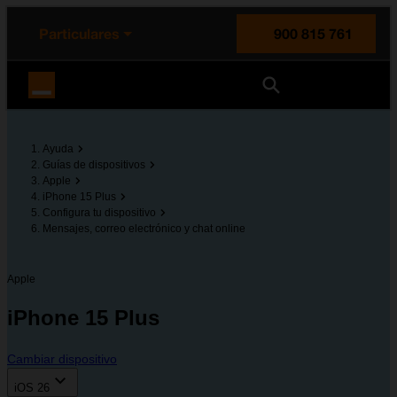
enido principal
e de la página
la cabecera
Particulares
900 815 761
Orange España
Ayuda
Guías de dispositivos
Apple
iPhone 15 Plus
Configura tu dispositivo
Mensajes, correo electrónico y chat online
Apple
iPhone 15 Plus
Cambiar dispositivo
iOS 26