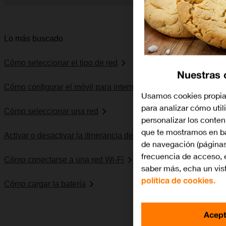
Diapositiva 1 de 5. Apple iPhone 15 Plus - Black - imagen 1
Lo más buscado
Cómo seleccionar el tipo de red
Nuestras 
Cómo configurar el móvil para internet
Usamos cookies propias
para analizar cómo utili
Cómo seleccionar una red
personalizar los conte
que te mostramos en ba
Activar o desactivar la itinerancia de datos
de navegación (páginas
frecuencia de acceso, e
Cómo conectarse a una red Wi-Fi
saber más, echa un vis
política de cookies.
Cómo cargar la batería
Acept