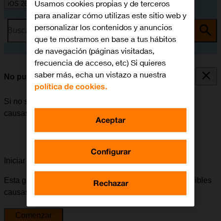
Usamos cookies propias y de terceros
iOS 26
para analizar cómo utilizas este sitio web y
personalizar los contenidos y anuncios
Busca por problema o tema
que te mostramos en base a tus hábitos
de navegación (páginas visitadas,
frecuencia de acceso, etc) Si quieres
saber más, echa un vistazo a nuestra
No puedo encender mi móvil
política de cookies.
Si no se puede encender el móvil, puede haber varias
causas posibles al problema.
Aceptar
Configurar
Iniciar la guía para solucionar tu problema
Esta guía te va a conducir a través de una serie de posibles
Rechazar
causas y soluciones al problema.
Comenzar