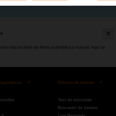
ps
versión más reciente de forma automática o manual. Aquí se
ispositivos
Enlaces de interés
 móviles
Test de velocidad
Buscador de tiendas
 5
Live Shopping