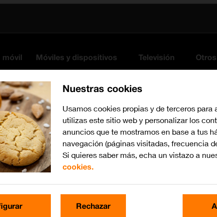
s móvil
Móviles y dispositivos
Televisión
Otros
Nuestras cookies
Usamos cookies propias y de terceros para 
utilizas este sitio web y personalizar los con
anuncios que te mostramos en base a tus há
navegación (páginas visitadas, frecuencia d
Si quieres saber más, echa un vistazo a nue
cookies.
iOS 17
Busca por problema o te
igurar
Rechazar
A