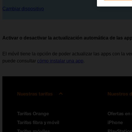
Cambiar dispositivo
Activar o desactivar la actualización automática de las ap
El móvil tiene la opción de poder actualizar las apps con la 
puede consultar
cómo instalar una app
.
Nuestras tarifas
Nuestros d
Tarifas Orange
Ofertas en
Tarifas fibra y móvil
iPhone
Tarifas móviles
PlayStation