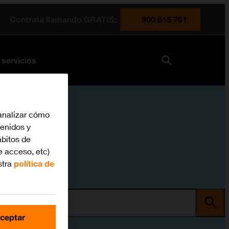
Contrata llamando GRATIS:
900 815 761
 servicios
analizar cómo
tenidos y
bitos de
e acceso, etc)
stra
política de
ma
ceptar