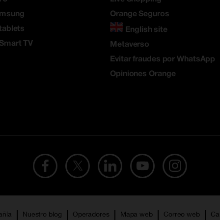
amsung
Orange Seguros
tablets
English site
 Smart TV
Metaverso
Evitar fraudes por WhatsApp
Opiniones Orange
añía
Nuestro blog
Operadores
Mapa web
Correo web
Ca