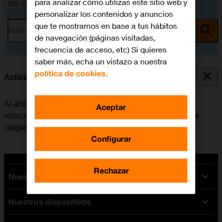
para analizar cómo utilizas este sitio web y
iOS 17
personalizar los contenidos y anuncios
que te mostramos en base a tus hábitos
Busca por problema o tema
de navegación (páginas visitadas,
frecuencia de acceso, etc) Si quieres
saber más, echa un vistazo a nuestra
política de cookies.
Activar o desactivar la carga de batería optimizada
Al activar la función de carga de batería optimizada se
Aceptar
reduce el tiempo en el que el móvil está completamente
cargado, lo cual alarga la vida útil de la batería.
Configurar
Rechazar
Nuestras tarifas
Nuestros dispositivos
Tarifas Orange
Tarifas fibra y móvil