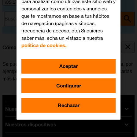
para analizar cómo utilizas este sitio web y
iOS 17
personalizar los contenidos y anuncios
que te mostramos en base a tus hábitos
Busca por problema o tema
de navegación (páginas visitadas,
frecuencia de acceso, etc) Si quieres
saber más, echa un vistazo a nuestra
política de cookies.
Cómo hacer una captura de pantalla
Se pueden hacer capturas de pantalla con el móvil para, por
Aceptar
ejemplo, compartirlas con los amigos o guardarlas y usarlas
más tarde.
Configurar
Rechazar
Nuestras tarifas
Nuestros dispositivos
Tarifas Orange
Tarifas fibra y móvil