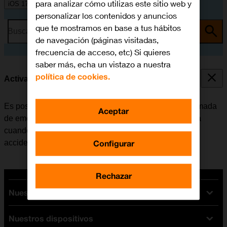
para analizar cómo utilizas este sitio web y
iOS 17
personalizar los contenidos y anuncios
que te mostramos en base a tus hábitos
Busca por problema o tema
de navegación (páginas visitadas,
frecuencia de acceso, etc) Si quieres
saber más, echa un vistazo a nuestra
política de cookies.
Activar Llamada después de un accidente grave
Es posible configurar el móvil para que realice una llamada
Aceptar
de emergencia automáticamente a la central de alarma
cuando el móvil registra que el usuario ha tenido un
Configurar
accidente de tráfico grave.
Rechazar
Nuestras tarifas
Nuestros dispositivos
Tarifas Orange