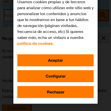
Usamos cookies propias y de terceros
iOS 17
para analizar cómo utilizas este sitio web y
personalizar los contenidos y anuncios
Busca por problema o tema
que te mostramos en base a tus hábitos
de navegación (páginas visitadas,
frecuencia de acceso, etc) Si quieres
saber más, echa un vistazo a nuestra
No puedo realizar llamadas
política de cookies.
Si no es posible realizar llamadas, puede haber varias
causas posibles al problema.
Aceptar
Configurar
Iniciar la guía para solucionar tu problema
Esta guía te va a conducir a través de una serie de posibles
Rechazar
causas y soluciones al problema.
Comenzar