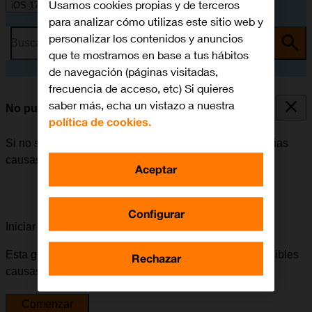
Usamos cookies propias y de terceros
iOS 17
para analizar cómo utilizas este sitio web y
personalizar los contenidos y anuncios
Busca por problema o tema
que te mostramos en base a tus hábitos
de navegación (páginas visitadas,
frecuencia de acceso, etc) Si quieres
saber más, echa un vistazo a nuestra
No puedo enviar ni recibir MMS
política de cookies.
Si no se puede enviar ni recibir MMS, puede haber varias
causas posibles al problema.
Aceptar
Configurar
Iniciar la guía para solucionar tu problema
Esta guía te va a conducir a través de una serie de posibles
Rechazar
causas y soluciones al problema.
Comenzar