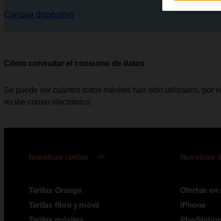
Cambiar dispositivo
Cómo consultar el consumo de datos
Se puede ver cuántos datos móviles han sido utilizados, por e
recibe correo electrónico.
Nuestras tarifas
Nuestros d
Tarifas Orange
Ofertas en
Tarifas fibra y móvil
iPhone
Tarifas móviles
PlayStation