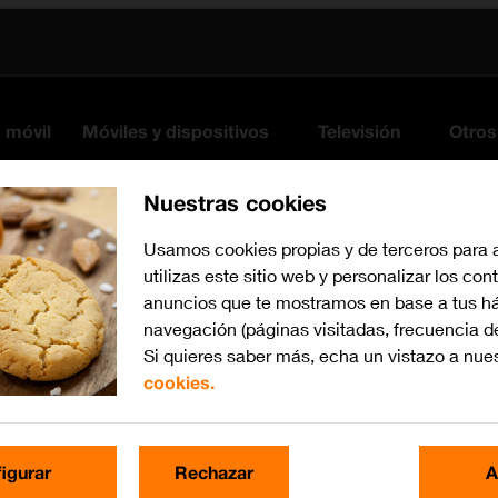
s móvil
Móviles y dispositivos
Televisión
Otros
Nuestras cookies
Usamos cookies propias y de terceros para 
utilizas este sitio web y personalizar los con
anuncios que te mostramos en base a tus há
navegación (páginas visitadas, frecuencia d
Si quieres saber más, echa un vistazo a nue
cookies.
iOS 18
Busca por problema o te
igurar
Rechazar
A