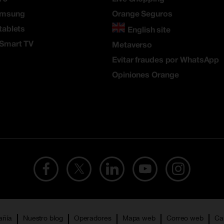
amsung
Orange Seguros
tablets
English site
 Smart TV
Metaverso
Evitar fraudes por WhatsApp
Opiniones Orange
añía
Nuestro blog
Operadores
Mapa web
Correo web
Ca