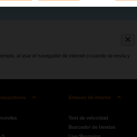
jemplo, al usar el navegador de internet o cuando se envía y
ispositivos
Enlaces de interés
 móviles
Test de velocidad
Buscador de tiendas
 5
Live Shopping