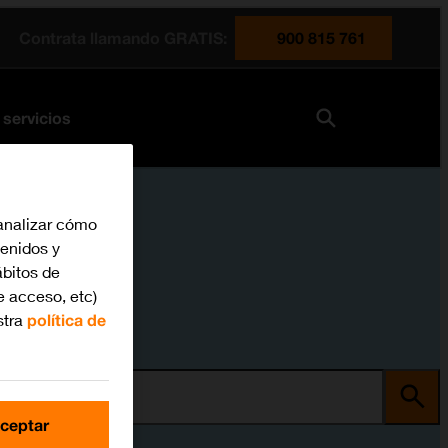
Contrata llamando GRATIS:
900 815 761
 servicios
analizar cómo
tenidos y
bitos de
e acceso, etc)
stra
política de
ma
ceptar