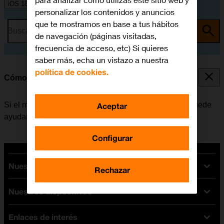
para analizar cómo utilizas este sitio web y
iOS 18
personalizar los contenidos y anuncios
que te mostramos en base a tus hábitos
Busca por problema o tema
de navegación (páginas visitadas,
frecuencia de acceso, etc) Si quieres
saber más, echa un vistazo a nuestra
política de cookies.
Cómo reiniciar el móvil
Si el móvil funciona muy lentamente o no responde, puede
Aceptar
ayudar el reiniciarlo.
Configurar
Nuestras tarifas
Rechazar
Nuestros dispositivos
Tarifas Orange
Tarifas fibra y móvil
Enlaces de interés
Ofertas en móviles
Tarifas móviles