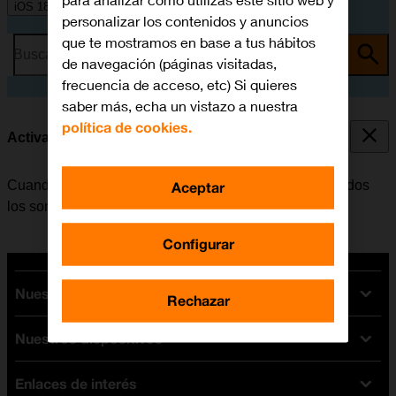
para analizar cómo utilizas este sitio web y
iOS 18
personalizar los contenidos y anuncios
que te mostramos en base a tus hábitos
Busca por problema o tema
de navegación (páginas visitadas,
frecuencia de acceso, etc) Si quieres
saber más, echa un vistazo a nuestra
política de cookies.
Activar o desactivar el modo silencioso
Cuando se activa el modo silencioso, se desactivan todos
Aceptar
los sonidos del móvil.
Configurar
Nuestras tarifas
Rechazar
Nuestros dispositivos
Tarifas Orange
Tarifas fibra y móvil
Enlaces de interés
Ofertas en móviles
Tarifas móviles