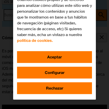
iOS 18
para analizar cómo utilizas este sitio web y
personalizar los contenidos y anuncios
Busca por problema o tema
que te mostramos en base a tus hábitos
de navegación (páginas visitadas,
frecuencia de acceso, etc) Si quieres
saber más, echa un vistazo a nuestra
Cómo transferir la eSIM
política de cookies.
Es posible transferir el plan de la eSIM del móvil antiguo al
Aceptar
móvil nuevo. Tener en cuenta que tanto el móvil antiguo
como el nuevo deben estar actualizados con la versión de
iOS más reciente y estar conectados a una red Wi-Fi.
Configurar
Además, el móvil antiguo tiene que estar encendido y cerca
del móvil nuevo, debe tener configurado un código de
seguridad, pero estar desbloqueado y el Bluetooth debe
Rechazar
estar activado.