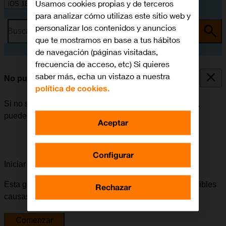
Usamos cookies propias y de terceros
iOS 18
para analizar cómo utilizas este sitio web y
personalizar los contenidos y anuncios
Busca por problema o tema
que te mostramos en base a tus hábitos
de navegación (páginas visitadas,
frecuencia de acceso, etc) Si quieres
saber más, echa un vistazo a nuestra
No puedo iniciar mi móvil
política de cookies.
Si no se puede iniciar el móvil después de encenderlo,
puede haber varias causas al problema.
Aceptar
Configurar
Iniciar la guía para solucionar tu problema
Esta guía te va a conducir a través de una serie de posibles
Rechazar
causas y soluciones al problema.
Comenzar