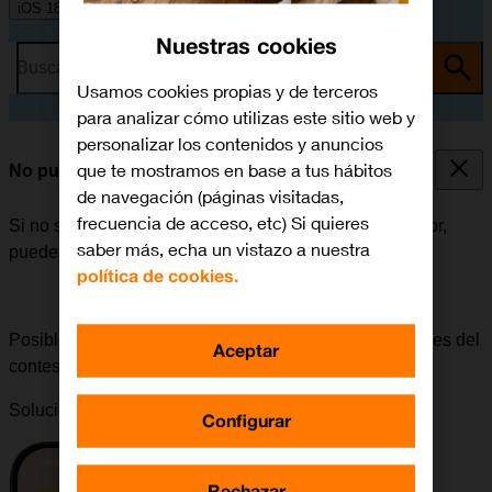
iOS 18
Nuestras cookies
Busca por problema o tema
Usamos cookies propias y de terceros
para analizar cómo utilizas este sitio web y
personalizar los contenidos y anuncios
que te mostramos en base a tus hábitos
No puedo escuchar los mensajes del contestador
de navegación (páginas visitadas,
frecuencia de acceso, etc) Si quieres
Si no se pueden escuchar los mensajes del contestador,
saber más, echa un vistazo a nuestra
puede haber varias causas posibles al problema.
política de cookies.
Posible causa 1 de 4:
Para poder escuchar los mensajes del
Aceptar
contestador, es necesario seleccionar sus ajustes.
Solución:
Cómo configurar el contestador
.
Configurar
Rechazar