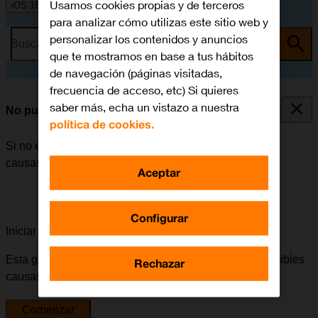
Usamos cookies propias y de terceros
iOS 18
para analizar cómo utilizas este sitio web y
personalizar los contenidos y anuncios
Busca por problema o tema
que te mostramos en base a tus hábitos
de navegación (páginas visitadas,
frecuencia de acceso, etc) Si quieres
saber más, echa un vistazo a nuestra
No puedo realizar llamadas
política de cookies.
Si no es posible realizar llamadas, puede haber varias
causas posibles al problema.
Aceptar
Configurar
Iniciar la guía para solucionar tu problema
Esta guía te va a conducir a través de una serie de posibles
Rechazar
causas y soluciones al problema.
Comenzar