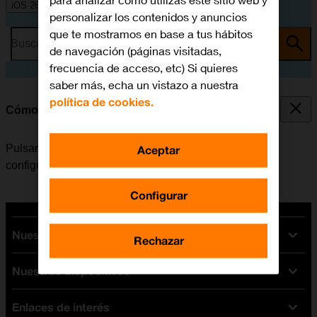
para analizar cómo utilizas este sitio web y
iOS 26
personalizar los contenidos y anuncios
que te mostramos en base a tus hábitos
Busca por problema o tema
de navegación (páginas visitadas,
frecuencia de acceso, etc) Si quieres
saber más, echa un vistazo a nuestra
política de cookies.
Cómo seleccionar los ajustes del botón de acción
Pulsando el botón de acción en el móvil, es posible
Aceptar
configurar la función que se desea activar.
Configurar
Nuestras tarifas
Rechazar
Nuestros dispositivos
Tarifas Orange
Tarifas fibra y móvil
Enlaces de interés
Ofertas en móviles
Tarifas móviles