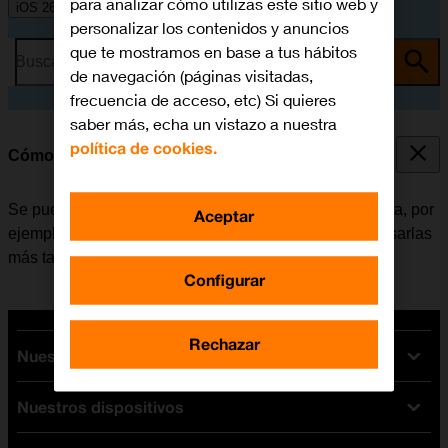
para analizar cómo utilizas este sitio web y
iOS 26
personalizar los contenidos y anuncios
que te mostramos en base a tus hábitos
Busca por problema o tema
de navegación (páginas visitadas,
frecuencia de acceso, etc) Si quieres
saber más, echa un vistazo a nuestra
política de cookies.
Cómo hacer una captura de pantalla
Se pueden hacer capturas de pantalla con el móvil para, por
Aceptar
ejemplo, compartirlas con los amigos o guardarlas y usarlas
más tarde.
Configurar
Rechazar
Nuestras tarifas
Nuestros dispositivos
Tarifas Orange
Tarifas fibra y móvil