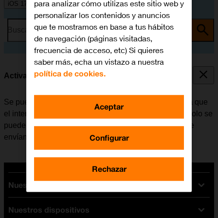
para analizar cómo utilizas este sitio web y
iOS 17
personalizar los contenidos y anuncios
que te mostramos en base a tus hábitos
Busca por problema o tema
de navegación (páginas visitadas,
frecuencia de acceso, etc) Si quieres
saber más, echa un vistazo a nuestra
política de cookies.
Activar o desactivar la identificación de llamadas
Se puede desactivar la identificación de llamadas para que
Aceptar
el interlocutor no pueda ver quién realiza la llamada. Solo se
puede ocultar el número con las llamadas de voz. Si se
Configurar
envían mensajes, el destinatario podrá ver el número.
Rechazar
Nuestras tarifas
Nuestros dispositivos
Tarifas Orange