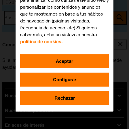
para analizar cómo utilizas este sitio web y
iOS 17
personalizar los contenidos y anuncios
que te mostramos en base a tus hábitos
Busca por problema o tema
de navegación (páginas visitadas,
frecuencia de acceso, etc) Si quieres
saber más, echa un vistazo a nuestra
política de cookies.
Cómo reiniciar el móvil
Si el móvil funciona muy lentamente o no responde, puede
Aceptar
ayudar el reiniciarlo.
Configurar
Nuestras tarifas
Rechazar
Nuestros dispositivos
Tarifas Orange
Tarifas fibra y móvil
Enlaces de interés
Ofertas en móviles
Tarifas móviles