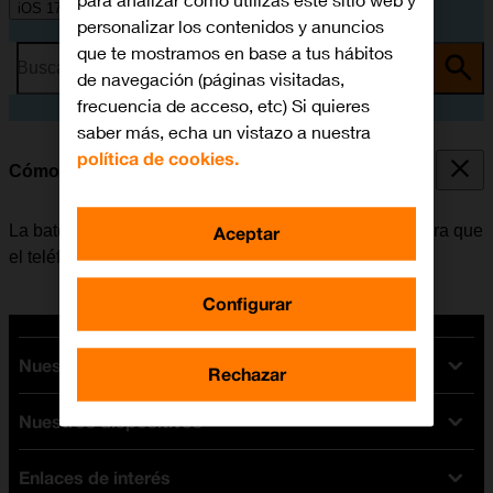
para analizar cómo utilizas este sitio web y
iOS 17
personalizar los contenidos y anuncios
que te mostramos en base a tus hábitos
Busca por problema o tema
de navegación (páginas visitadas,
frecuencia de acceso, etc) Si quieres
saber más, echa un vistazo a nuestra
política de cookies.
Cómo cargar la batería
La batería del móvil se debe cargar con regularidad para que
Aceptar
el teléfono siempre esté listo para ser utilizado.
Configurar
Nuestras tarifas
Rechazar
Nuestros dispositivos
Tarifas Orange
Tarifas fibra y móvil
Enlaces de interés
Ofertas en móviles
Tarifas móviles