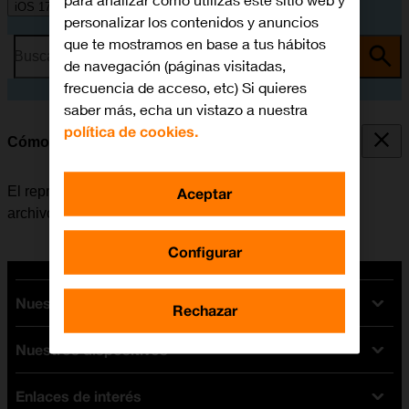
para analizar cómo utilizas este sitio web y
iOS 17
personalizar los contenidos y anuncios
que te mostramos en base a tus hábitos
Busca por problema o tema
de navegación (páginas visitadas,
frecuencia de acceso, etc) Si quieres
saber más, echa un vistazo a nuestra
política de cookies.
Cómo utilizar el reproductor de música
El reproductor de música se utiliza para escuchar los
Aceptar
archivos de música que han sido transferidos al móvil.
Configurar
Nuestras tarifas
Rechazar
Nuestros dispositivos
Tarifas Orange
Tarifas fibra y móvil
Enlaces de interés
Ofertas en móviles
Tarifas móviles