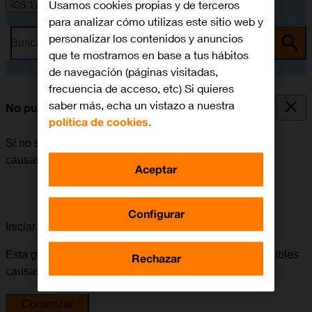
Usamos cookies propias y de terceros
iOS 17
para analizar cómo utilizas este sitio web y
personalizar los contenidos y anuncios
Busca por problema o tema
que te mostramos en base a tus hábitos
de navegación (páginas visitadas,
frecuencia de acceso, etc) Si quieres
saber más, echa un vistazo a nuestra
No puedo encender mi móvil
política de cookies.
Si no se puede encender el móvil, puede haber varias
causas posibles al problema.
Aceptar
Configurar
Iniciar la guía para solucionar tu problema
Esta guía te va a conducir a través de una serie de posibles
Rechazar
causas y soluciones al problema.
Comenzar