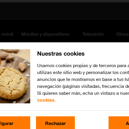
s móvil
Móviles y dispositivos
Televisión
Otros
Nuestras cookies
Usamos cookies propias y de terceros para 
utilizas este sitio web y personalizar los con
anuncios que te mostramos en base a tus há
navegación (páginas visitadas, frecuencia d
Si quieres saber más, echa un vistazo a nue
cookies.
iOS 18
Busca por problema o te
igurar
Rechazar
A