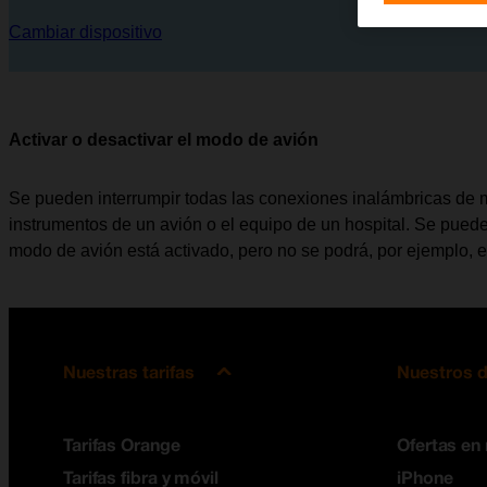
Cambiar dispositivo
Activar o desactivar el modo de avión
Se pueden interrumpir todas las conexiones inalámbricas de mo
instrumentos de un avión o el equipo de un hospital. Se puede
modo de avión está activado, pero no se podrá, por ejemplo, e
Nuestras tarifas
Nuestros d
Tarifas Orange
Ofertas en
Tarifas fibra y móvil
iPhone