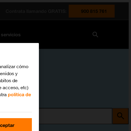
Contrata llamando GRATIS:
900 815 761
 servicios
analizar cómo
tenidos y
bitos de
e acceso, etc)
stra
política de
ma
ceptar