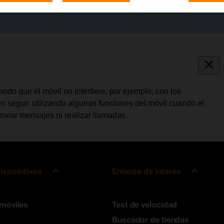
do que el móvil no interfiere, por ejemplo, con los
n seguir utilizando algunas funciones del móvil cuando el
nviar mensajes ni realizar llamadas.
ispositivos
Enlaces de interés
 móviles
Test de velocidad
Buscador de tiendas