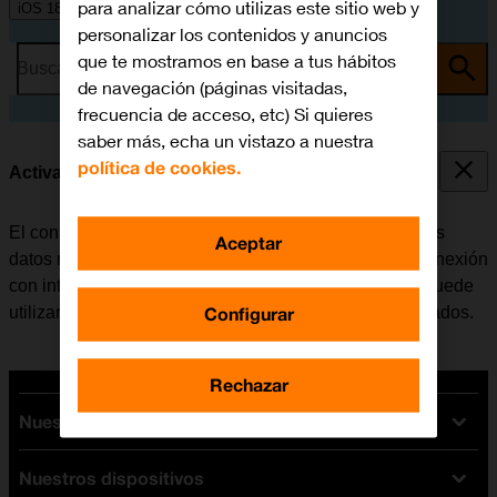
para analizar cómo utilizas este sitio web y
iOS 18
personalizar los contenidos y anuncios
que te mostramos en base a tus hábitos
Busca por problema o tema
de navegación (páginas visitadas,
frecuencia de acceso, etc) Si quieres
saber más, echa un vistazo a nuestra
política de cookies.
Activar o desactivar los datos móviles
El consumo de datos se puede limitar, desactivando los
Aceptar
datos móviles. Haciendo esto el móvil no establece conexión
con internet a través de la red móvil. No obstante, se puede
Configurar
utilizar Wi-Fi aunque los datos móviles estén desactivados.
Rechazar
Nuestras tarifas
Nuestros dispositivos
Tarifas Orange