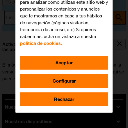
para analizar cómo utilizas este sitio web y
iOS 18
personalizar los contenidos y anuncios
que te mostramos en base a tus hábitos
Busca por problema o tema
de navegación (páginas visitadas,
frecuencia de acceso, etc) Si quieres
saber más, echa un vistazo a nuestra
política de cookies.
Activar o desactivar la actualización automática de
las apps
Aceptar
El móvil tiene la opción de poder actualizar las apps con la
versión más reciente de forma automática o manual. Aquí se
puede consultar
cómo instalar una app
.
Configurar
Rechazar
Nuestras tarifas
Nuestros dispositivos
Tarifas Orange