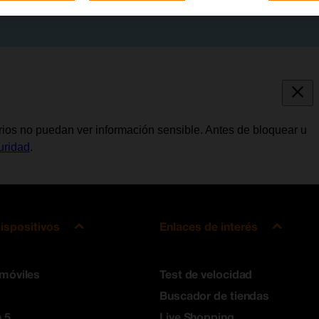
ios no puedan ver información sensible. Antes de bloquear u
uridad
.
ispositivos
Enlaces de interés
 móviles
Test de velocidad
Buscador de tiendas
 5
Live Shopping