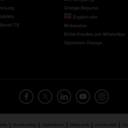
amsung
Orange Seguros
tablets
English site
 Smart TV
Metaverso
Evitar fraudes por WhatsApp
Opiniones Orange
añía
Nuestro blog
Operadores
Mapa web
Correo web
Ca