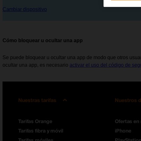
Cambiar dispositivo
Cómo bloquear u ocultar una app
Se puede bloquear u ocultar una app de modo que otros usuar
ocultar una app, es necesario
activar el uso del código de seg
Nuestras tarifas
Nuestros d
Tarifas Orange
Ofertas en
Tarifas fibra y móvil
iPhone
Tarifas móviles
PlayStation