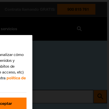
Contrata llamando GRATIS:
900 815 761
 servicios
analizar cómo
tenidos y
bitos de
e acceso, etc)
stra
política de
ma
ceptar