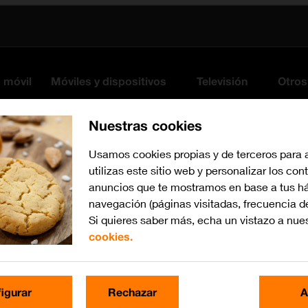
s móvil
Móviles y dispositivos
Televisión
Otros
Nuestras cookies
Usamos cookies propias y de terceros para 
utilizas este sitio web y personalizar los con
anuncios que te mostramos en base a tus há
navegación (páginas visitadas, frecuencia d
Si quieres saber más, echa un vistazo a nue
cookies.
iOS 18
Busca por problema o te
igurar
Rechazar
A