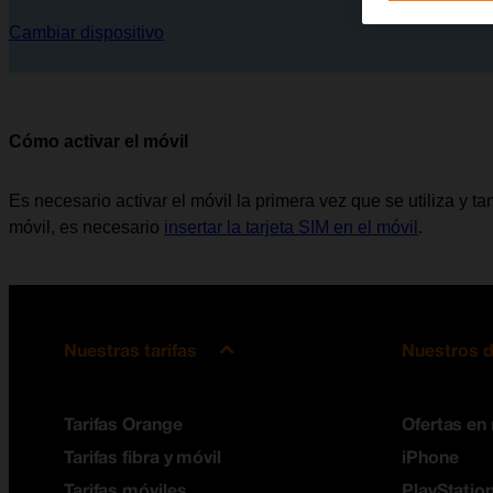
Cambiar dispositivo
Cómo activar el móvil
Es necesario activar el móvil la primera vez que se utiliza y tam
móvil, es necesario
insertar la tarjeta SIM en el móvil
.
Nuestras tarifas
Nuestros d
Tarifas Orange
Ofertas en
Tarifas fibra y móvil
iPhone
Tarifas móviles
PlayStation