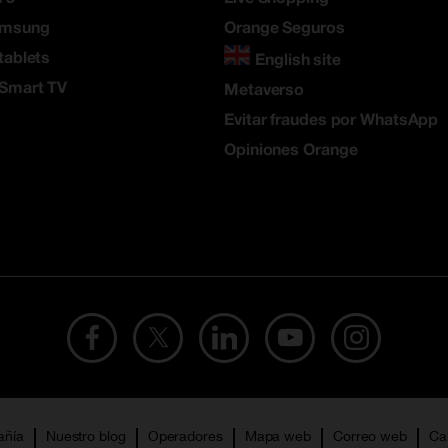
amsung
Orange Seguros
tablets
English site
 Smart TV
Metaverso
Evitar fraudes por WhatsApp
Opiniones Orange
añía
Nuestro blog
Operadores
Mapa web
Correo web
Ca