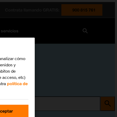
Contrata llamando GRATIS:
900 815 761
 servicios
analizar cómo
tenidos y
bitos de
e acceso, etc)
stra
política de
ma
ceptar