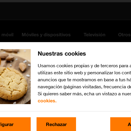
s móvil
Móviles y dispositivos
Televisión
Otros
Nuestras cookies
Usamos cookies propias y de terceros para 
utilizas este sitio web y personalizar los con
anuncios que te mostramos en base a tus há
navegación (páginas visitadas, frecuencia d
Si quieres saber más, echa un vistazo a nue
cookies.
iOS 18
Busca por problema o te
igurar
Rechazar
A