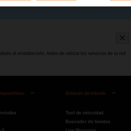
bién al restablecerlo. Antes de utilizar los servicios de la red
ispositivos
Enlaces de interés
 móviles
Test de velocidad
Buscador de tiendas
 5
Live Shopping