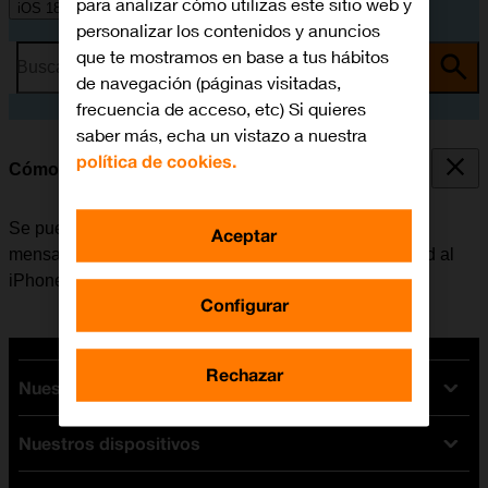
para analizar cómo utilizas este sitio web y
iOS 18
personalizar los contenidos y anuncios
que te mostramos en base a tus hábitos
Busca por problema o tema
de navegación (páginas visitadas,
frecuencia de acceso, etc) Si quieres
saber más, echa un vistazo a nuestra
política de cookies.
Cómo transferir contenido de un móvil Android
Se puede transferir contenido, por ejemplo, contactos,
Aceptar
mensajes, archivos de música, etc. de un móvil Android al
iPhone.
Configurar
Rechazar
Nuestras tarifas
Nuestros dispositivos
Tarifas Orange
Tarifas fibra y móvil