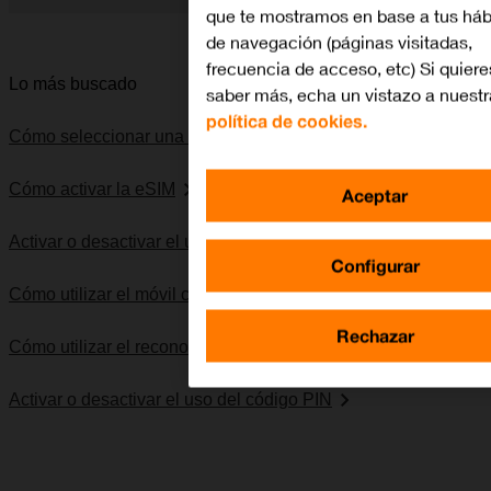
que te mostramos en base a tus háb
Diapositiva 1 de 5. Apple iPhone 15 Pro Max - Black - imagen
de navegación (páginas visitadas,
frecuencia de acceso, etc) Si quiere
Lo más buscado
saber más, echa un vistazo a nuestr
política de cookies.
Cómo seleccionar una red
Cómo activar la eSIM
Aceptar
Activar o desactivar el uso del código de seguridad
Configurar
Cómo utilizar el móvil como punto de acceso personal
Rechazar
Cómo utilizar el reconocimiento facial (Face ID)
Activar o desactivar el uso del código PIN