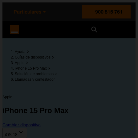
enido principal
e de la página
la cabecera
Particulares
900 815 761
Orange España
Ayuda
Guías de dispositivos
Apple
iPhone 15 Pro Max
Solución de problemas
Llamadas y contestador
Apple
iPhone 15 Pro Max
Cambiar dispositivo
iOS 18