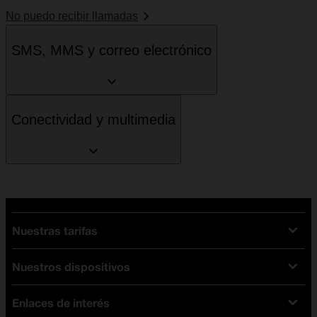
No puedo recibir llamadas
SMS, MMS y correo electrónico
Conectividad y multimedia
Nuestras tarifas
Nuestros dispositivos
Tarifas Orange
Tarifas fibra y móvil
Enlaces de interés
Ofertas en móviles
Tarifas móviles