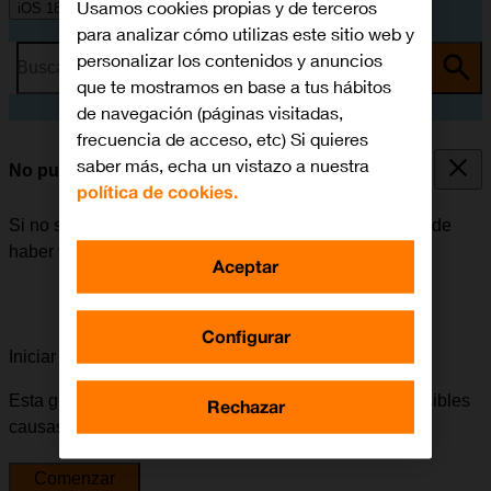
Usamos cookies propias y de terceros
iOS 18
para analizar cómo utilizas este sitio web y
personalizar los contenidos y anuncios
Busca por problema o tema
que te mostramos en base a tus hábitos
de navegación (páginas visitadas,
frecuencia de acceso, etc) Si quieres
saber más, echa un vistazo a nuestra
No puedo enviar ni recibir correo electrónico
política de cookies.
Si no se puede enviar ni recibir correo electrónico, puede
haber varias causas posibles al problema.
Aceptar
Configurar
Iniciar la guía para solucionar tu problema
Esta guía te va a conducir a través de una serie de posibles
Rechazar
causas y soluciones al problema.
Comenzar