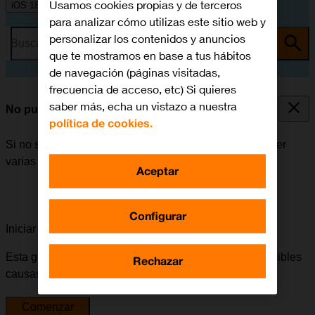
Usamos cookies propias y de terceros
iOS 18
para analizar cómo utilizas este sitio web y
personalizar los contenidos y anuncios
Busca por problema o tema
que te mostramos en base a tus hábitos
de navegación (páginas visitadas,
frecuencia de acceso, etc) Si quieres
saber más, echa un vistazo a nuestra
No puedo enviar ni recibir iMessages
política de cookies.
Si no se puede enviar ni recibir iMessages, puede haber
varias causas posibles al problema.
Aceptar
Configurar
Iniciar la guía para solucionar tu problema
Esta guía te va a conducir a través de una serie de posibles
Rechazar
causas y soluciones al problema.
Comenzar