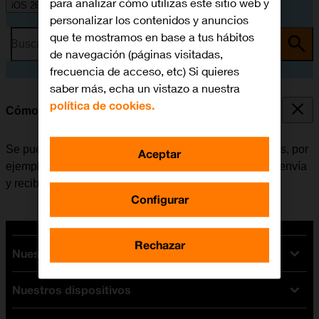
para analizar cómo utilizas este sitio web y
iOS 26
personalizar los contenidos y anuncios
que te mostramos en base a tus hábitos
Busca por problema o tema
de navegación (páginas visitadas,
frecuencia de acceso, etc) Si quieres
saber más, echa un vistazo a nuestra
política de cookies.
Cómo consultar el consumo de datos
Se puede ver cuántos datos móviles han sido utilizados, por
Aceptar
ejemplo, al usar el navegador de internet o cuando se envía
y recibe correo electrónico.
Configurar
Rechazar
Nuestras tarifas
Nuestros dispositivos
Tarifas Orange
Tarifas fibra y móvil