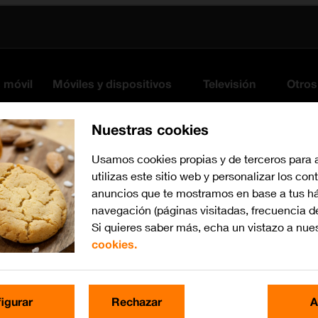
s móvil
Móviles y dispositivos
Televisión
Otros
Nuestras cookies
Usamos cookies propias y de terceros para 
utilizas este sitio web y personalizar los con
anuncios que te mostramos en base a tus há
navegación (páginas visitadas, frecuencia d
Si quieres saber más, echa un vistazo a nue
cookies.
iOS 26
Busca por problema o te
igurar
Rechazar
A