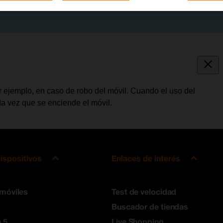
por ejemplo, en caso de robo del móvil. Cuando el uso del
da vez que se enciende el móvil.
ispositivos
Enlaces de interés
 móviles
Test de velocidad
Buscador de tiendas
 5
Live Shopping