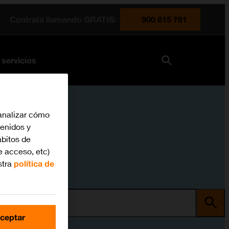
Contrata llamando GRATIS:
900 815 761
 servicios
analizar cómo
tenidos y
bitos de
e acceso, etc)
stra
política de
ma
ceptar