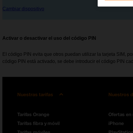
Cambiar dispositivo
Activar o desactivar el uso del código PIN
El código PIN evita que otros puedan utilizar la tarjeta SIM, 
código PIN está activado, se debe introducir el código PIN ca
Nuestras tarifas
Nuestros d
Tarifas Orange
Ofertas en
Tarifas fibra y móvil
iPhone
Tarifas móviles
PlayStation