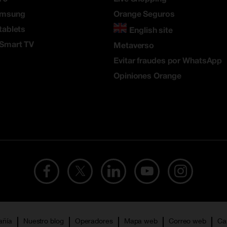
amsung
Orange Seguros
tablets
English site
 Smart TV
Metaverso
Evitar fraudes por WhatsApp
Opiniones Orange
añía
Nuestro blog
Operadores
Mapa web
Correo web
Ca