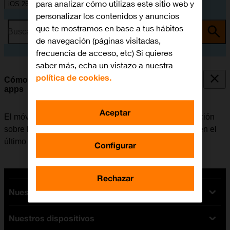
para analizar cómo utilizas este sitio web y
iOS 26
personalizar los contenidos y anuncios
que te mostramos en base a tus hábitos
Busca por problema o tema
de navegación (páginas visitadas,
frecuencia de acceso, etc) Si quieres
saber más, echa un vistazo a nuestra
política de cookies.
Cómo utilizar la supervisión de la actividad de las
apps
Aceptar
El móvil se puede configurar para que guarde información
sobre los datos a los que las apps han tenido acceso en el
último período.
Configurar
Rechazar
Nuestras tarifas
Nuestros dispositivos
Tarifas Orange