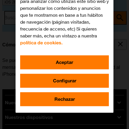
para analizar cómo utilizas este sitio web y
iOS 26
personalizar los contenidos y anuncios
que te mostramos en base a tus hábitos
Busca por problema o tema
de navegación (páginas visitadas,
frecuencia de acceso, etc) Si quieres
saber más, echa un vistazo a nuestra
política de cookies.
Cómo transferir contenido de un móvil Android
Se puede transferir contenido, por ejemplo, contactos,
Aceptar
mensajes, archivos de música, etc. de un móvil Android al
iPhone.
Configurar
Rechazar
Nuestras tarifas
Nuestros dispositivos
Tarifas Orange
Tarifas fibra y móvil