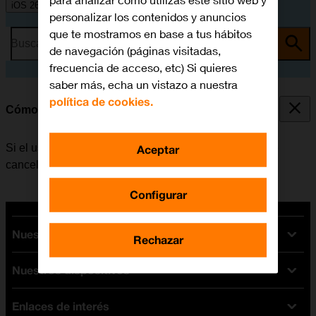
para analizar cómo utilizas este sitio web y
iOS 26
personalizar los contenidos y anuncios
que te mostramos en base a tus hábitos
Busca por problema o tema
de navegación (páginas visitadas,
frecuencia de acceso, etc) Si quieres
saber más, echa un vistazo a nuestra
política de cookies.
Cómo cancelar todos los desvíos
Si el usuario ya no desea desviar sus llamadas, puede
Aceptar
cancelar los desvíos.
Configurar
Nuestras tarifas
Rechazar
Nuestros dispositivos
Tarifas Orange
Tarifas fibra y móvil
Enlaces de interés
Ofertas en móviles
Tarifas móviles