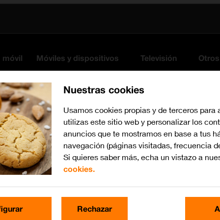
s móvil
Móviles y dispositivos
Televisión
Otros
Nuestras cookies
Usamos cookies propias y de terceros para 
utilizas este sitio web y personalizar los con
anuncios que te mostramos en base a tus há
navegación (páginas visitadas, frecuencia d
Si quieres saber más, echa un vistazo a nue
cookies.
iOS 26
Busca por problema o te
igurar
Rechazar
A