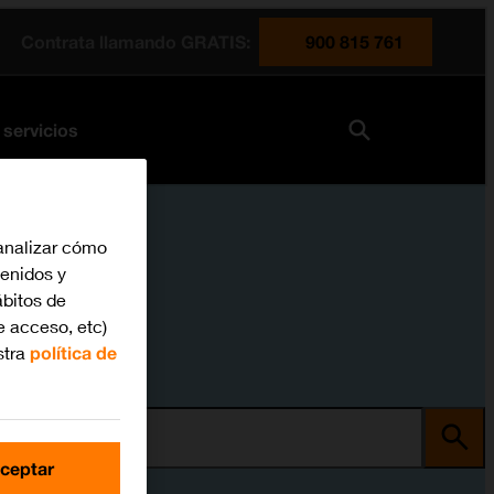
Contrata llamando GRATIS:
900 815 761
 servicios
analizar cómo
tenidos y
bitos de
e acceso, etc)
stra
política de
ma
ceptar