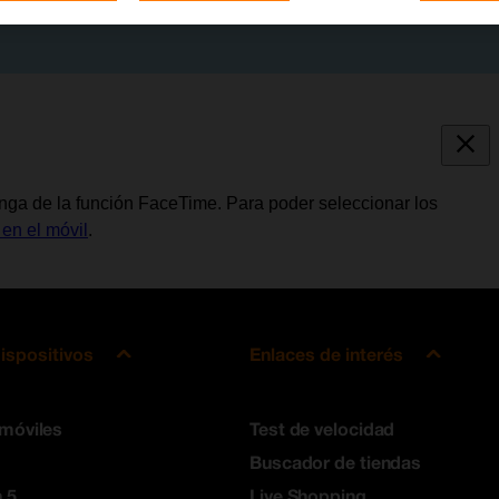
onga de la función FaceTime. Para poder seleccionar los
 en el móvil
.
ispositivos
Enlaces de interés
 móviles
Test de velocidad
Buscador de tiendas
 5
Live Shopping