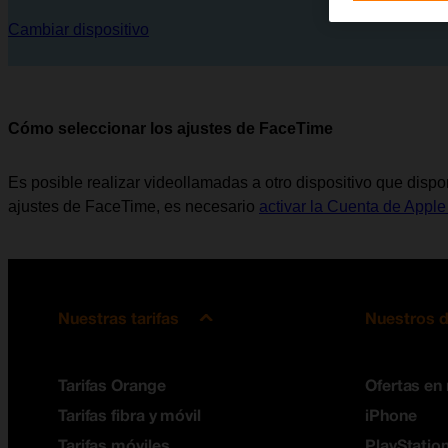
Cambiar dispositivo
Cómo seleccionar los ajustes de FaceTime
Es posible realizar videollamadas a otro dispositivo que disp
ajustes de FaceTime, es necesario
activar la Cuenta de Apple
Nuestras tarifas
Nuestros d
Tarifas Orange
Ofertas en
Tarifas fibra y móvil
iPhone
Tarifas móviles
PlayStation