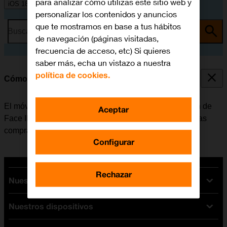
para analizar cómo utilizas este sitio web y
iOS 18
personalizar los contenidos y anuncios
que te mostramos en base a tus hábitos
Busca por problema o tema
de navegación (páginas visitadas,
frecuencia de acceso, etc) Si quieres
saber más, echa un vistazo a nuestra
política de cookies.
Cómo utilizar el reconocimiento facial (Face ID)
El móvil se puede configurar para que utilice la función de
Aceptar
Face ID como código de seguridad o para que valide las
compras en iTunes y App Store.
Configurar
Rechazar
Nuestras tarifas
Nuestros dispositivos
Tarifas Orange
Tarifas fibra y móvil