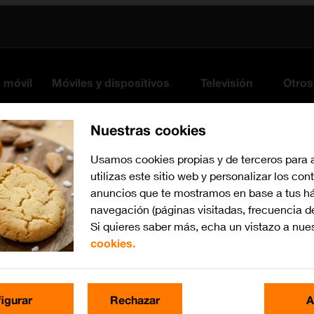
s móvil
Móviles y dispositivos
Televisión
Otros
Nuestras cookies
Usamos cookies propias y de terceros para 
utilizas este sitio web y personalizar los con
anuncios que te mostramos en base a tus há
navegación (páginas visitadas, frecuencia d
Si quieres saber más, echa un vistazo a nue
cookies.
iOS 18
Busca por problema o te
igurar
Rechazar
A