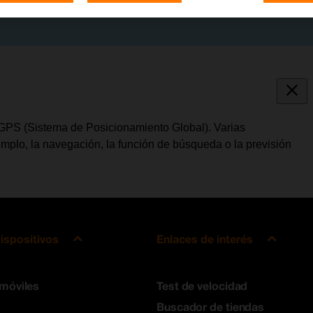
l GPS (Sistema de Posicionamiento Global). Varias
jemplo, la navegación, la función de búsqueda o la previsión
ispositivos
Enlaces de interés
 móviles
Test de velocidad
Buscador de tiendas