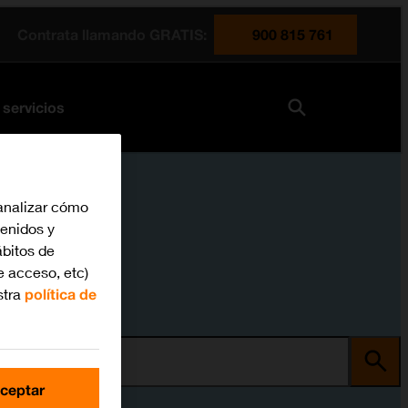
Contrata llamando GRATIS:
900 815 761
 servicios
analizar cómo
tenidos y
bitos de
e acceso, etc)
stra
política de
ma
ceptar