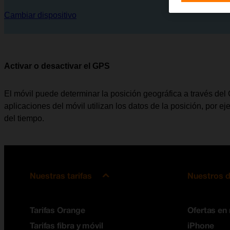
Cambiar dispositivo
Activar o desactivar el GPS
El móvil puede determinar la posición geográfica a través de
aplicaciones del móvil utilizan los datos de la posición, por e
del tiempo.
Nuestras tarifas
Nuestros d
Tarifas Orange
Ofertas en
Tarifas fibra y móvil
iPhone