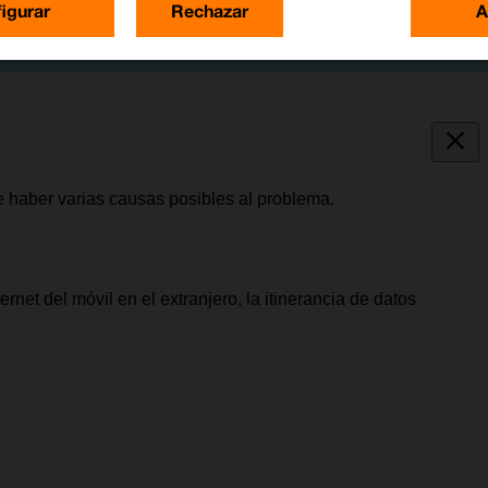
igurar
Rechazar
A
de haber varias causas posibles al problema.
ernet del móvil en el extranjero, la itinerancia de datos