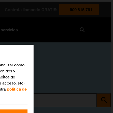
Contrata llamando GRATIS:
900 815 761
 servicios
analizar cómo
tenidos y
bitos de
e acceso, etc)
stra
política de
ma