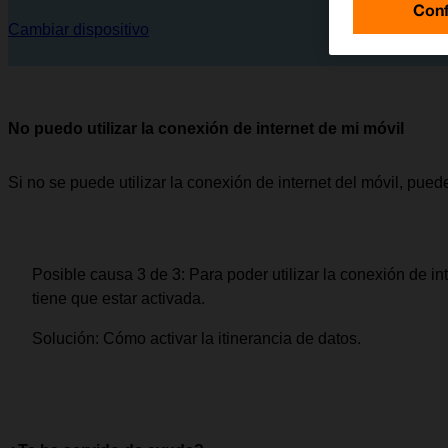
Conf
Cambiar dispositivo
No puedo utilizar la conexión de internet de mi móvil
Si no se puede utilizar la conexión de internet del móvil, pue
Posible causa 3 de 3:
Para poder utilizar la conexión de int
tiene que estar activada.
Solución:
Cómo activar la itinerancia de datos.