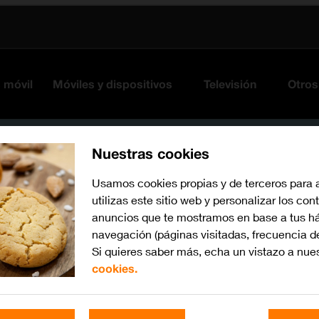
s móvil
Móviles y dispositivos
Televisión
Otros
Nuestras cookies
Usamos cookies propias y de terceros para 
utilizas este sitio web y personalizar los con
anuncios que te mostramos en base a tus há
navegación (páginas visitadas, frecuencia d
Si quieres saber más, echa un vistazo a nue
cookies.
iOS 18
Busca por problema o te