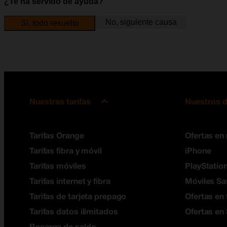
¿Te ha servido de ayuda?
No, siguiente causa
Sí, todo resuelto
Nuestras tarifas
Nuestros d
Tarifas Orange
Ofertas en
Tarifas fibra y móvil
iPhone
Tarifas móviles
PlayStation
Tarifas internet y fibra
Móviles S
Tarifas de tarjeta prepago
Ofertas en 
Tarifas datos ilimitados
Ofertas en
Recarga de saldo