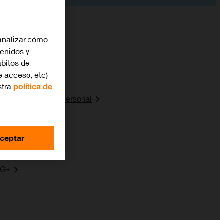
analizar cómo
tenidos y
bitos de
e acceso, etc)
ra internet
stra
política de
o punto de acceso personal
erancia de datos
ceptar
 red
5G+