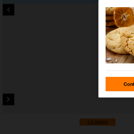
Conf
Diapositiva 1 de 5. Apple iPhone 16 - Black - imagen 1
Lo quiero