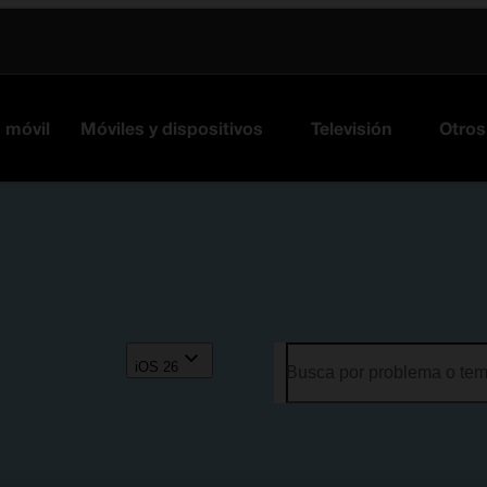
s móvil
Móviles y dispositivos
Televisión
Otros
iOS 26
Busca por problema o te