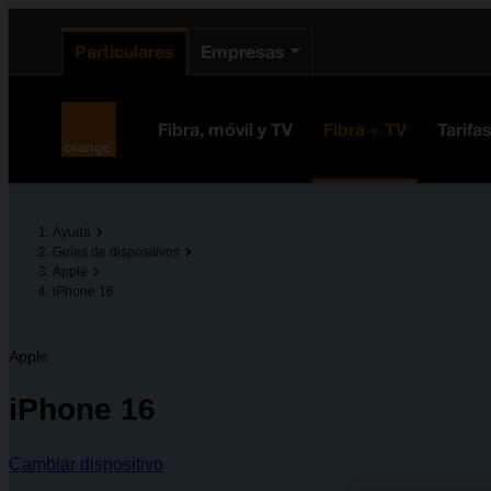
enido principal
e de la página
la cabecera
Particulares
Empresas
Orange España
Fibra, móvil y TV
Fibra + TV
Tarifa
Ayuda
Guías de dispositivos
Apple
iPhone 16
Apple
iPhone 16
Cambiar dispositivo