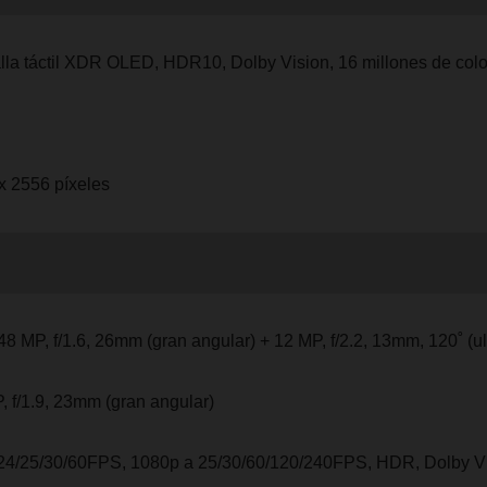
lla táctil XDR OLED, HDR10, Dolby Vision, 16 millones de color
x 2556 píxeles
48 MP, f/1.6, 26mm (gran angular) + 12 MP, f/2.2, 13mm, 120˚ (ul
, f/1.9, 23mm (gran angular)
24/25/30/60FPS, 1080p a 25/30/60/120/240FPS, HDR, Dolby Vi