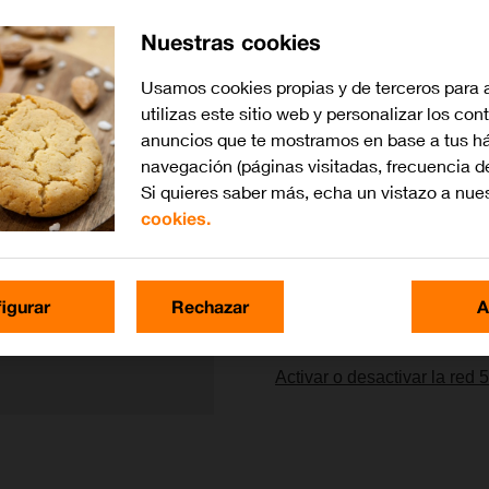
Nuestras cookies
Lo más buscado
Usamos cookies propias y de terceros para 
utilizas este sitio web y personalizar los con
Cómo seleccionar una red
anuncios que te mostramos en base a tus há
navegación (páginas visitadas, frecuencia d
Cómo configurar el móvil pa
Si quieres saber más, echa un vistazo a nue
cookies.
Cómo utilizar el móvil com
Activar o desactivar la itin
igurar
Rechazar
A
Cómo seleccionar el tipo de
Activar o desactivar la red 