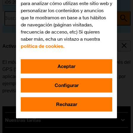
iOS 26
para analizar cómo utilizas este sitio web y
personalizar los contenidos y anuncios
que te mostramos en base a tus hábitos
Busca por problema o tema
de navegación (páginas visitadas,
frecuencia de acceso, etc) Si quieres
saber más, echa un vistazo a nuestra
política de cookies.
Activar o desactivar el GPS
El móvil puede determinar la posición geográfica a través del
Aceptar
GPS (Sistema de Posicionamiento Global). Varias
aplicaciones del móvil utilizan los datos de la posición, por
ejemplo, la navegación, la función de búsqueda o la
Configurar
previsión del tiempo.
Rechazar
Nuestras tarifas