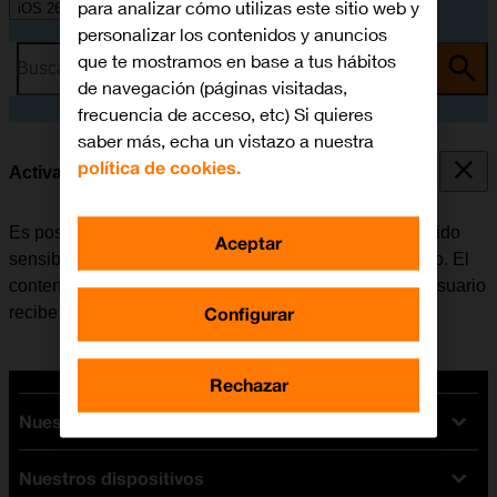
para analizar cómo utilizas este sitio web y
iOS 26
personalizar los contenidos y anuncios
que te mostramos en base a tus hábitos
Busca por problema o tema
de navegación (páginas visitadas,
frecuencia de acceso, etc) Si quieres
saber más, echa un vistazo a nuestra
política de cookies.
Activar o desactivar el aviso de contenido sensible
Es posible configurar el móvil para que registre contenido
Aceptar
sensible de fotografías y vídeos recibidos en el teléfono. El
contenido de la fotografía o el vídeo sale borroso y el usuario
Configurar
recibe una advertencia antes de optar por verlo.
Rechazar
Nuestras tarifas
Nuestros dispositivos
Tarifas Orange