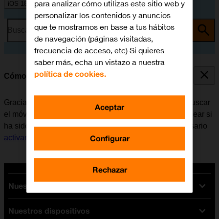
para analizar cómo utilizas este sitio web y
iOS 18
personalizar los contenidos y anuncios
que te mostramos en base a tus hábitos
Busca por problema o tema
de navegación (páginas visitadas,
frecuencia de acceso, etc) Si quieres
saber más, echa un vistazo a nuestra
política de cookies.
Cómo utilizar la función de Buscar mi iPhone
Gracias a la función de Buscar mi iPhone es posible buscar
Aceptar
el móvil en caso de pérdida, o también se puede bloquear si
ha sido robado. Para poder utilizar la función, es necesario
Configurar
activar Buscar mi iPhone
.
Rechazar
Nuestras tarifas
Nuestros dispositivos
Tarifas Orange